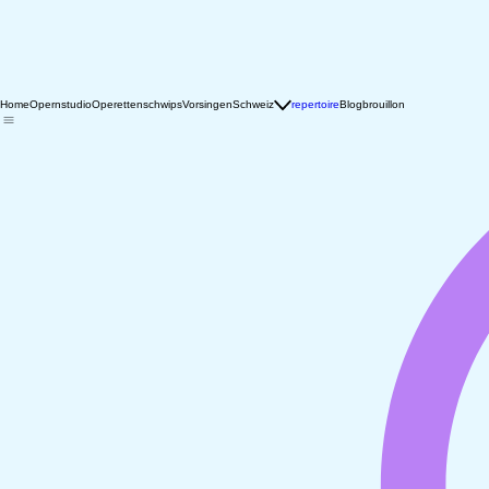
Home
Opernstudio
Operettenschwips
Vorsingen
Schweiz
repertoire
Blog
brouillon