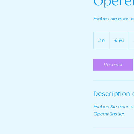
Operet
Erleben Sie einen e
90
Euro
2 h
2
€ 90
h
Réserver
Description 
Erleben Sie einen
Opernkünstler.