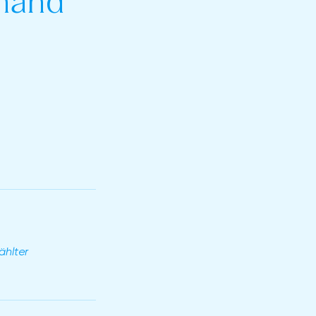
inand
ählter